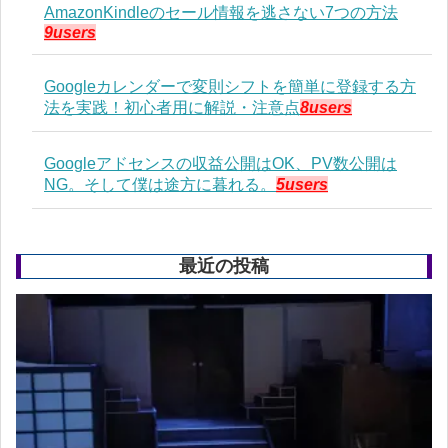
AmazonKindleのセール情報を逃さない7つの方法
9users
Googleカレンダーで変則シフトを簡単に登録する方
法を実践！初心者用に解説・注意点
8users
Googleアドセンスの収益公開はOK、PV数公開は
NG。そして僕は途方に暮れる。
5users
最近の投稿