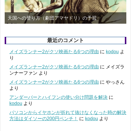
天国への登り方（劇団アマヤドリ）の予習
最近のコメント
メイズランナー2がクソ映画たる6つの理由
に
kodou
よ
り
メイズランナー2がクソ映画たる6つの理由
に
メイズラ
ンナーファン
より
メイズランナー2がクソ映画たる6つの理由
に
やっさん
より
アンダーバーとハイフンの使い分け問題を解決
に
kodou
より
パソコンからイヤホンが折れて抜けなくなった時の解決
方法はダイソーの200円ペンチ！
に
kodou
より