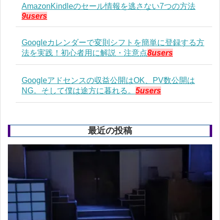
AmazonKindleのセール情報を逃さない7つの方法
9users
Googleカレンダーで変則シフトを簡単に登録する方
法を実践！初心者用に解説・注意点
8users
Googleアドセンスの収益公開はOK、PV数公開は
NG。そして僕は途方に暮れる。
5users
最近の投稿