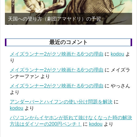
天国への登り方（劇団アマヤドリ）の予習
最近のコメント
メイズランナー2がクソ映画たる6つの理由
に
kodou
よ
り
メイズランナー2がクソ映画たる6つの理由
に
メイズラ
ンナーファン
より
メイズランナー2がクソ映画たる6つの理由
に
やっさん
より
アンダーバーとハイフンの使い分け問題を解決
に
kodou
より
パソコンからイヤホンが折れて抜けなくなった時の解決
方法はダイソーの200円ペンチ！
に
kodou
より