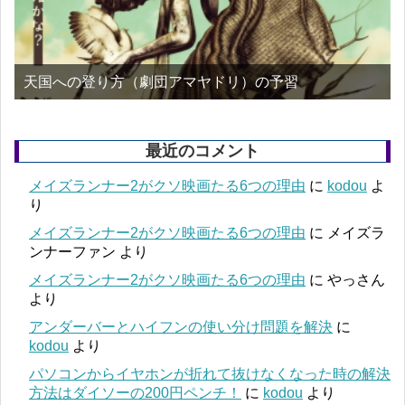
天国への登り方（劇団アマヤドリ）の予習
最近のコメント
メイズランナー2がクソ映画たる6つの理由
に
kodou
よ
り
メイズランナー2がクソ映画たる6つの理由
に
メイズラ
ンナーファン
より
メイズランナー2がクソ映画たる6つの理由
に
やっさん
より
アンダーバーとハイフンの使い分け問題を解決
に
kodou
より
パソコンからイヤホンが折れて抜けなくなった時の解決
方法はダイソーの200円ペンチ！
に
kodou
より