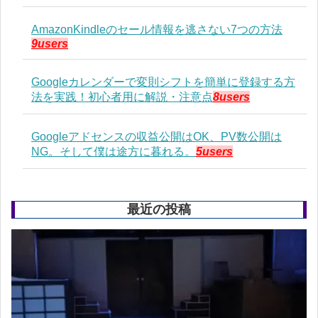
AmazonKindleのセール情報を逃さない7つの方法
9users
Googleカレンダーで変則シフトを簡単に登録する方
法を実践！初心者用に解説・注意点
8users
Googleアドセンスの収益公開はOK、PV数公開は
NG。そして僕は途方に暮れる。
5users
最近の投稿