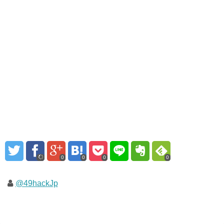
0
0
0
0
@49hackJp