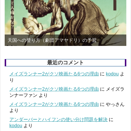
天国への登り方（劇団アマヤドリ）の予習
最近のコメント
メイズランナー2がクソ映画たる6つの理由
に
kodou
よ
り
メイズランナー2がクソ映画たる6つの理由
に
メイズラ
ンナーファン
より
メイズランナー2がクソ映画たる6つの理由
に
やっさん
より
アンダーバーとハイフンの使い分け問題を解決
に
kodou
より