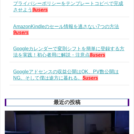
プライバシーポリシーをテンプレートコピペで完成
させよう
9users
AmazonKindleのセール情報を逃さない7つの方法
9users
Googleカレンダーで変則シフトを簡単に登録する方
法を実践！初心者用に解説・注意点
8users
Googleアドセンスの収益公開はOK、PV数公開は
NG。そして僕は途方に暮れる。
5users
最近の投稿