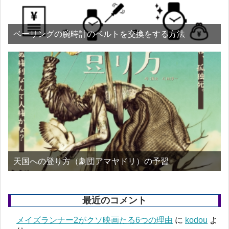
ベーリングの腕時計のベルトを交換をする方法
天国への登り方（劇団アマヤドリ）の予習
最近のコメント
メイズランナー2がクソ映画たる6つの理由
に
kodou
よ