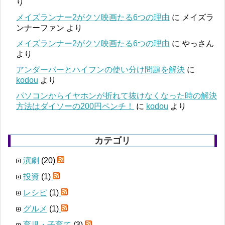
り
メイズランナー2がクソ映画たる6つの理由
に
メイズラ
ンナーファン
より
メイズランナー2がクソ映画たる6つの理由
に
やっさん
より
アンダーバーとハイフンの使い分け問題を解決
に
kodou
より
パソコンからイヤホンが折れて抜けなくなった時の解決
方法はダイソーの200円ペンチ！
に
kodou
より
カテゴリ
演劇
(20)
投資
(1)
レシピ
(1)
グルメ
(1)
育児・子育て
(3)