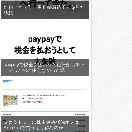
たわごと（作・演出 桑原裕子）を見た
感想
paypayで税金を払おうと銀行からチャ
ージしたのに使えなかった話
タカラトミーの株主優待40%オフは
Amazonで買うより得なのか