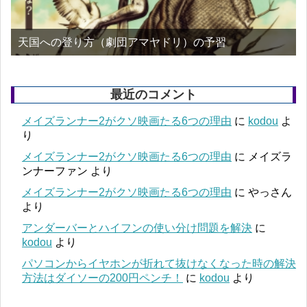
天国への登り方（劇団アマヤドリ）の予習
最近のコメント
メイズランナー2がクソ映画たる6つの理由
に
kodou
よ
り
メイズランナー2がクソ映画たる6つの理由
に
メイズラ
ンナーファン
より
メイズランナー2がクソ映画たる6つの理由
に
やっさん
より
アンダーバーとハイフンの使い分け問題を解決
に
kodou
より
パソコンからイヤホンが折れて抜けなくなった時の解決
方法はダイソーの200円ペンチ！
に
kodou
より