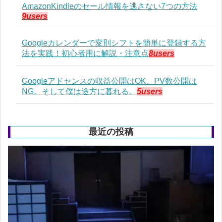
AmazonKindleのセール情報を逃さない7つの方法
9users
Googleカレンダーで変則シフトを簡単に登録する方
法を実践！初心者用に解説・注意点
8users
Googleアドセンスの収益公開はOK、PV数公開は
NG。そして僕は途方に暮れる。
5users
最近の投稿