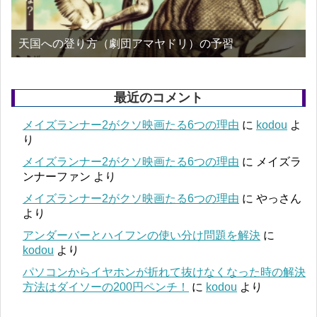
天国への登り方（劇団アマヤドリ）の予習
最近のコメント
メイズランナー2がクソ映画たる6つの理由
に
kodou
よ
り
メイズランナー2がクソ映画たる6つの理由
に
メイズラ
ンナーファン
より
メイズランナー2がクソ映画たる6つの理由
に
やっさん
より
アンダーバーとハイフンの使い分け問題を解決
に
kodou
より
パソコンからイヤホンが折れて抜けなくなった時の解決
方法はダイソーの200円ペンチ！
に
kodou
より