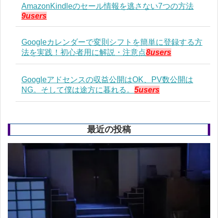
AmazonKindleのセール情報を逃さない7つの方法
9users
Googleカレンダーで変則シフトを簡単に登録する方
法を実践！初心者用に解説・注意点
8users
Googleアドセンスの収益公開はOK、PV数公開は
NG。そして僕は途方に暮れる。
5users
最近の投稿