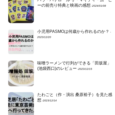
ーの前売り特典と映画の感想
‐2024/01/08
小児用PASMOは何歳から作れるのか？
‐
2023/12/20
味噌ラーメンで行列ができる「田坂屋」
(池袋西口)のレビュー
‐2023/12/15
たわごと（作・演出 桑原裕子）を見た感
想
‐2023/12/14