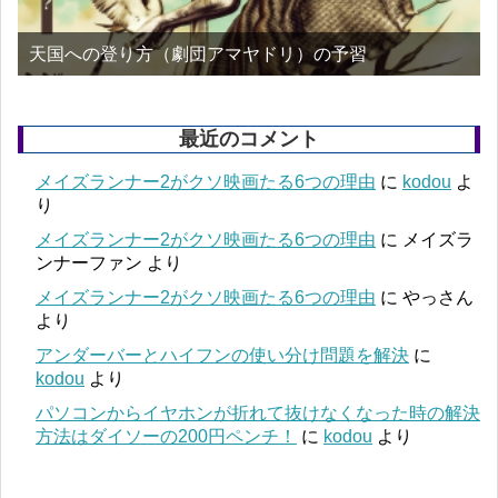
天国への登り方（劇団アマヤドリ）の予習
最近のコメント
メイズランナー2がクソ映画たる6つの理由
に
kodou
よ
り
メイズランナー2がクソ映画たる6つの理由
に
メイズラ
ンナーファン
より
メイズランナー2がクソ映画たる6つの理由
に
やっさん
より
アンダーバーとハイフンの使い分け問題を解決
に
kodou
より
パソコンからイヤホンが折れて抜けなくなった時の解決
方法はダイソーの200円ペンチ！
に
kodou
より