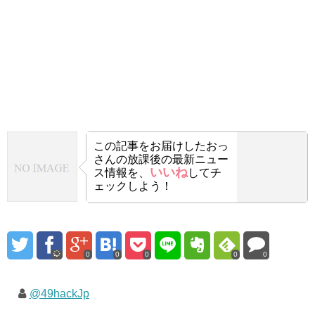
この記事をお届けした
おっ
さんの放課後の最新ニュー
いいね
ス情報を、
してチ
ェックしよう！
0
0
0
0
0
@49hackJp