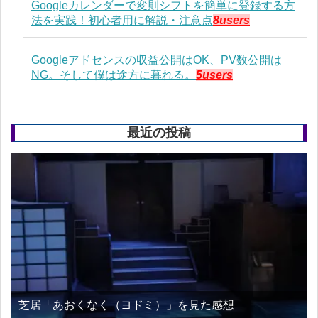
Googleカレンダーで変則シフトを簡単に登録する方
法を実践！初心者用に解説・注意点
8users
Googleアドセンスの収益公開はOK、PV数公開は
NG。そして僕は途方に暮れる。
5users
最近の投稿
芝居「あおくなく（ヨドミ）」を見た感想