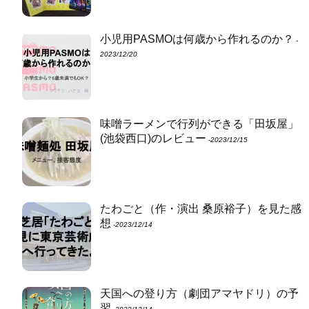
小児用PASMOは何歳から作れるのか？
‐
2023/12/20
味噌ラーメンで行列ができる「田坂屋」
(池袋西口)のレビュー
‐2023/12/15
たわごと（作・演出 桑原裕子）を見た感
想
‐2023/12/14
天国への登り方（劇団アマヤドリ）の予
習