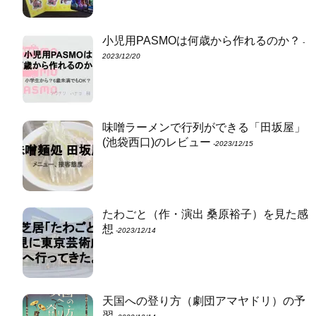
小児用PASMOは何歳から作れるのか？
‐
2023/12/20
味噌ラーメンで行列ができる「田坂屋」
(池袋西口)のレビュー
‐2023/12/15
たわごと（作・演出 桑原裕子）を見た感
想
‐2023/12/14
天国への登り方（劇団アマヤドリ）の予
習