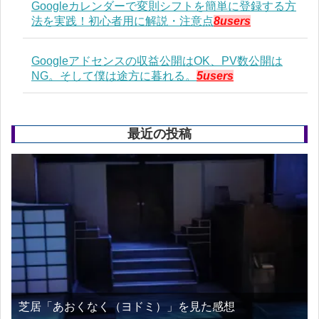
Googleカレンダーで変則シフトを簡単に登録する方
法を実践！初心者用に解説・注意点
8users
Googleアドセンスの収益公開はOK、PV数公開は
NG。そして僕は途方に暮れる。
5users
最近の投稿
芝居「あおくなく（ヨドミ）」を見た感想