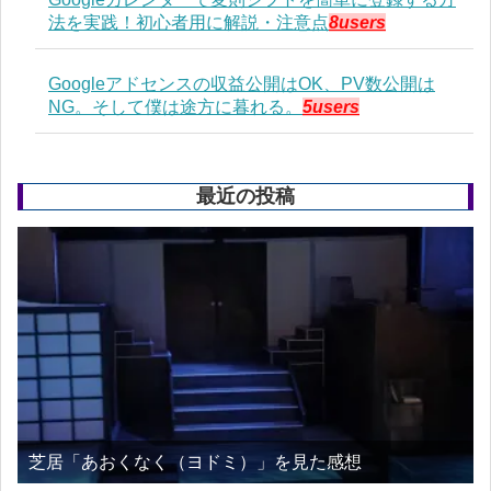
法を実践！初心者用に解説・注意点
8users
Googleアドセンスの収益公開はOK、PV数公開は
NG。そして僕は途方に暮れる。
5users
最近の投稿
芝居「あおくなく（ヨドミ）」を見た感想