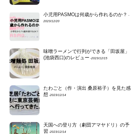
小児用PASMOは何歳から作れるのか？
‐
2023/12/20
味噌ラーメンで行列ができる「田坂屋」
(池袋西口)のレビュー
‐2023/12/15
たわごと（作・演出 桑原裕子）を見た感
想
‐2023/12/14
天国への登り方（劇団アマヤドリ）の予
習
‐2023/12/14