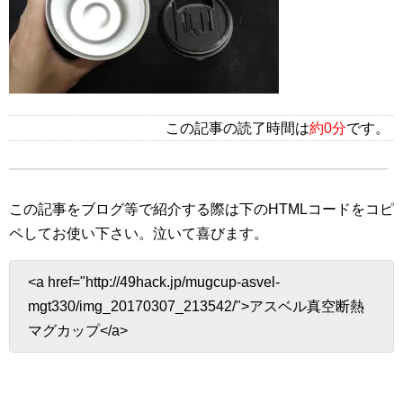
この記事の読了時間は
約0分
です。
この記事をブログ等で紹介する際は下のHTMLコードをコピ
ペしてお使い下さい。
泣いて喜びます。
<a href="http://49hack.jp/mugcup-asvel-
mgt330/img_20170307_213542/">アスベル真空断熱
マグカップ</a>