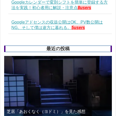
Googleカレンダーで変則シフトを簡単に登録する方
法を実践！初心者用に解説・注意点
8users
Googleアドセンスの収益公開はOK、PV数公開は
NG。そして僕は途方に暮れる。
5users
最近の投稿
芝居「あおくなく（ヨドミ）」を見た感想