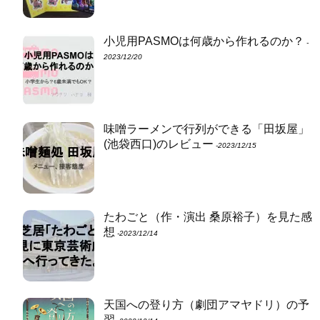
小児用PASMOは何歳から作れるのか？
‐
2023/12/20
味噌ラーメンで行列ができる「田坂屋」
(池袋西口)のレビュー
‐2023/12/15
たわごと（作・演出 桑原裕子）を見た感
想
‐2023/12/14
天国への登り方（劇団アマヤドリ）の予
習