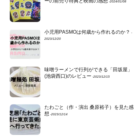
ーの前売り特典と映画の感想
‐2024/01/08
小児用PASMOは何歳から作れるのか？
‐
2023/12/20
味噌ラーメンで行列ができる「田坂屋」
(池袋西口)のレビュー
‐2023/12/15
たわごと（作・演出 桑原裕子）を見た感
想
‐2023/12/14