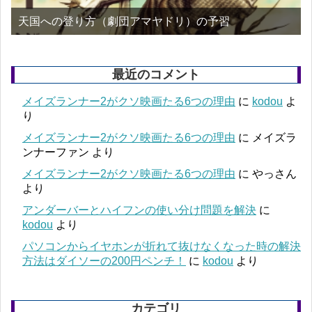
天国への登り方（劇団アマヤドリ）の予習
最近のコメント
メイズランナー2がクソ映画たる6つの理由
に
kodou
よ
り
メイズランナー2がクソ映画たる6つの理由
に
メイズラ
ンナーファン
より
メイズランナー2がクソ映画たる6つの理由
に
やっさん
より
アンダーバーとハイフンの使い分け問題を解決
に
kodou
より
パソコンからイヤホンが折れて抜けなくなった時の解決
方法はダイソーの200円ペンチ！
に
kodou
より
カテゴリ