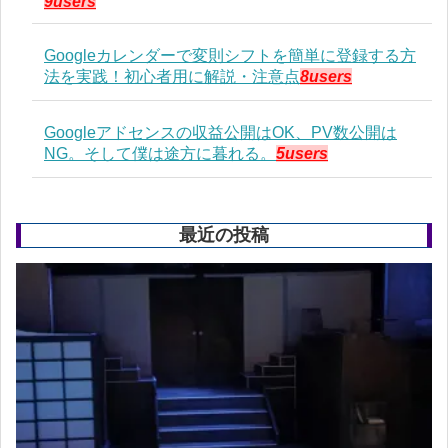
9users
Googleカレンダーで変則シフトを簡単に登録する方
法を実践！初心者用に解説・注意点
8users
Googleアドセンスの収益公開はOK、PV数公開は
NG。そして僕は途方に暮れる。
5users
最近の投稿