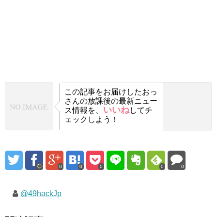
この記事をお届けした
おっ
さんの放課後の最新ニュー
いいね
ス情報を、
してチ
ェックしよう！
0
0
0
0
0
@49hackJp