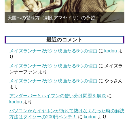
天国への登り方（劇団アマヤドリ）の予習
最近のコメント
メイズランナー2がクソ映画たる6つの理由
に
kodou
よ
り
メイズランナー2がクソ映画たる6つの理由
に
メイズラ
ンナーファン
より
メイズランナー2がクソ映画たる6つの理由
に
やっさん
より
アンダーバーとハイフンの使い分け問題を解決
に
kodou
より
パソコンからイヤホンが折れて抜けなくなった時の解決
方法はダイソーの200円ペンチ！
に
kodou
より