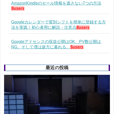
AmazonKindleのセール情報を逃さない7つの方法
9users
Googleカレンダーで変則シフトを簡単に登録する方
法を実践！初心者用に解説・注意点
8users
Googleアドセンスの収益公開はOK、PV数公開は
NG。そして僕は途方に暮れる。
5users
最近の投稿