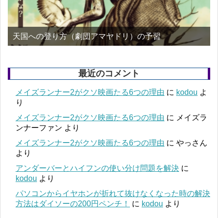
天国への登り方（劇団アマヤドリ）の予習
最近のコメント
メイズランナー2がクソ映画たる6つの理由
に
kodou
よ
り
メイズランナー2がクソ映画たる6つの理由
に
メイズラ
ンナーファン
より
メイズランナー2がクソ映画たる6つの理由
に
やっさん
より
アンダーバーとハイフンの使い分け問題を解決
に
kodou
より
パソコンからイヤホンが折れて抜けなくなった時の解決
方法はダイソーの200円ペンチ！
に
kodou
より