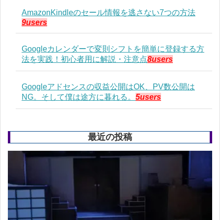
AmazonKindleのセール情報を逃さない7つの方法
9users
Googleカレンダーで変則シフトを簡単に登録する方
法を実践！初心者用に解説・注意点
8users
Googleアドセンスの収益公開はOK、PV数公開は
NG。そして僕は途方に暮れる。
5users
最近の投稿