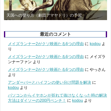
天国への登り方（劇団アマヤドリ）の予習
最近のコメント
メイズランナー2がクソ映画たる6つの理由
に
kodou
よ
り
メイズランナー2がクソ映画たる6つの理由
に
メイズラ
ンナーファン
より
メイズランナー2がクソ映画たる6つの理由
に
やっさん
より
アンダーバーとハイフンの使い分け問題を解決
に
kodou
より
パソコンからイヤホンが折れて抜けなくなった時の解決
方法はダイソーの200円ペンチ！
に
kodou
より