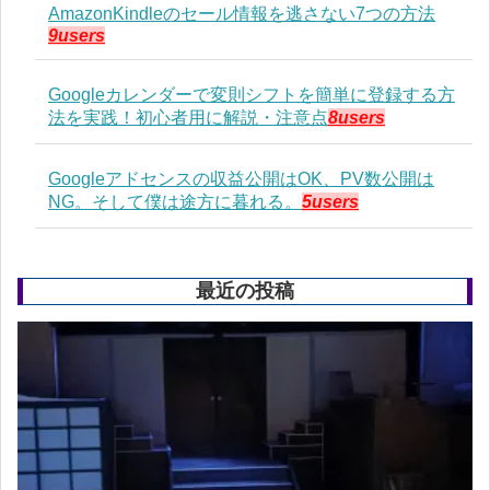
AmazonKindleのセール情報を逃さない7つの方法
9users
Googleカレンダーで変則シフトを簡単に登録する方
法を実践！初心者用に解説・注意点
8users
Googleアドセンスの収益公開はOK、PV数公開は
NG。そして僕は途方に暮れる。
5users
最近の投稿