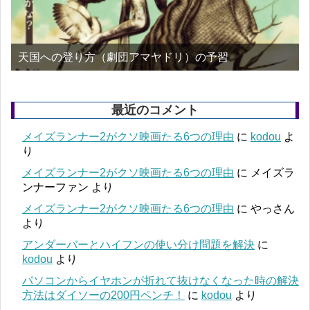
天国への登り方（劇団アマヤドリ）の予習
最近のコメント
メイズランナー2がクソ映画たる6つの理由
に
kodou
よ
り
メイズランナー2がクソ映画たる6つの理由
に
メイズラ
ンナーファン
より
メイズランナー2がクソ映画たる6つの理由
に
やっさん
より
アンダーバーとハイフンの使い分け問題を解決
に
kodou
より
パソコンからイヤホンが折れて抜けなくなった時の解決
方法はダイソーの200円ペンチ！
に
kodou
より