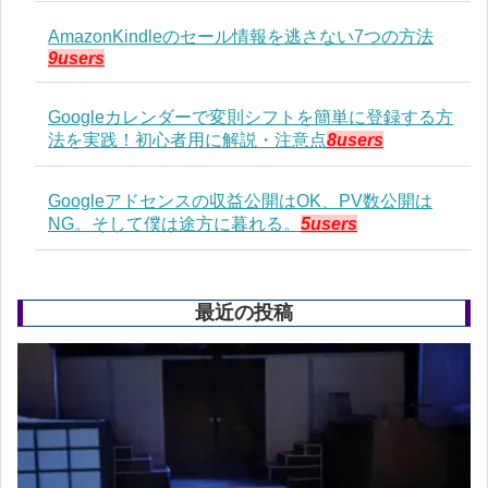
AmazonKindleのセール情報を逃さない7つの方法
9users
Googleカレンダーで変則シフトを簡単に登録する方
法を実践！初心者用に解説・注意点
8users
Googleアドセンスの収益公開はOK、PV数公開は
NG。そして僕は途方に暮れる。
5users
最近の投稿