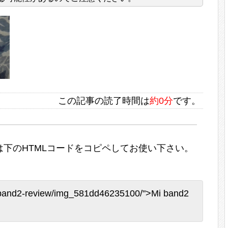
この記事の読了時間は
約0分
です。
下のHTMLコードをコピペしてお使い下さい。
miband2-review/img_581dd46235100/">Mi band2