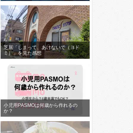
芝居「しまって、あけないで（ヨド
ミ）」を見た感想
小児用PASMOは何歳から作れるの
か？