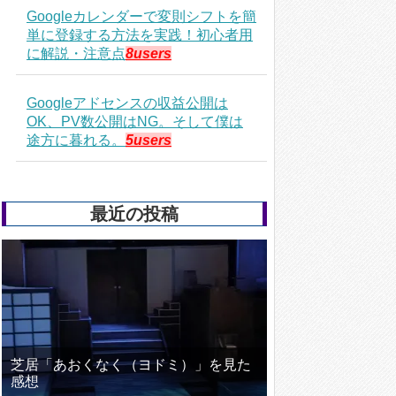
Googleカレンダーで変則シフトを簡
単に登録する方法を実践！初心者用
に解説・注意点
8users
Googleアドセンスの収益公開は
OK、PV数公開はNG。そして僕は
途方に暮れる。
5users
最近の投稿
芝居「あおくなく（ヨドミ）」を見た
感想