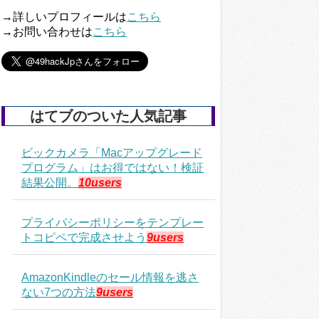
→詳しいプロフィールは
こちら
→お問い合わせは
こちら
はてブのついた人気記事
ビックカメラ「Macアップグレード
プログラム」はお得ではない！検証
結果公開。
10users
プライバシーポリシーをテンプレー
トコピペで完成させよう
9users
AmazonKindleのセール情報を逃さ
ない7つの方法
9users