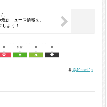
した
の最新ニュース情報を、
クしよう！
0
CLIP!
0
0
@49hackJp