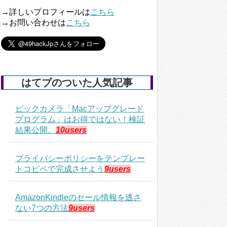
→詳しいプロフィールは
こちら
→お問い合わせは
こちら
はてブのついた人気記事
ビックカメラ「Macアップグレード
プログラム」はお得ではない！検証
結果公開。
10users
プライバシーポリシーをテンプレー
トコピペで完成させよう
9users
AmazonKindleのセール情報を逃さ
ない7つの方法
9users