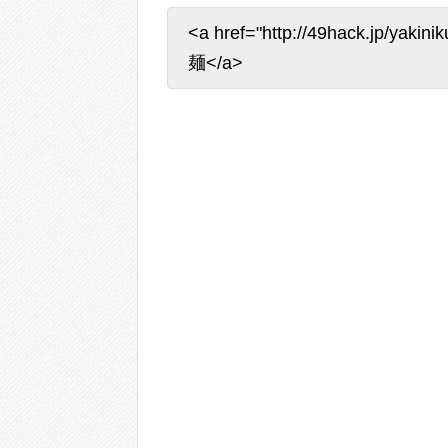
<a href="http://49hack.jp/yaki
麺</a>