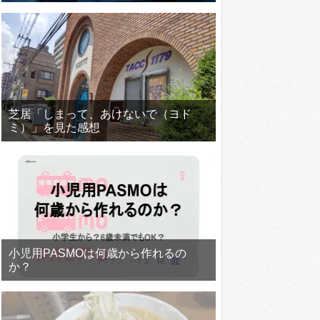
芝居「しまって、あけないで（ヨド
ミ）」を見た感想
小児用PASMOは何歳から作れるの
か？