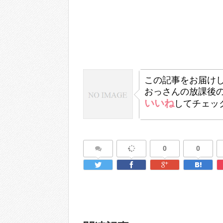
この記事をお届け
おっさんの放課後
いいね
してチェッ
0
0