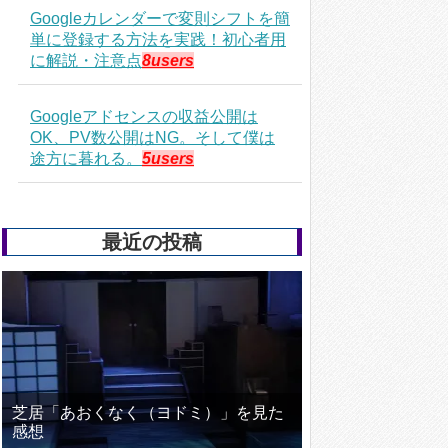
Googleカレンダーで変則シフトを簡
単に登録する方法を実践！初心者用
に解説・注意点
8users
Googleアドセンスの収益公開は
OK、PV数公開はNG。そして僕は
途方に暮れる。
5users
最近の投稿
芝居「あおくなく（ヨドミ）」を見た
感想