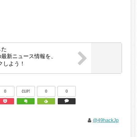
した
の最新ニュース情報を、
クしよう！
0
CLIP!
0
0
@49hackJp