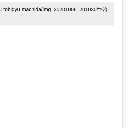
niku-tobigyu-machida/img_20201006_201030/">冷