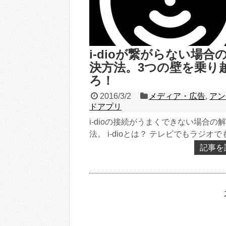
i-dioが繋がらない場合
決方法。3つの壁を乗り
ろ！
2016/3/2
メディア・広告
,
アン
ドアプリ
i-dioの接続がうまくできない場合の
法。 i-dioとは？ テレビでもラジオで
い、i-dioによる第３の放送が2016年3月
記事を