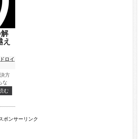
の解
越え
ドロイ
解決方
もな
...
読む
スポンサーリンク