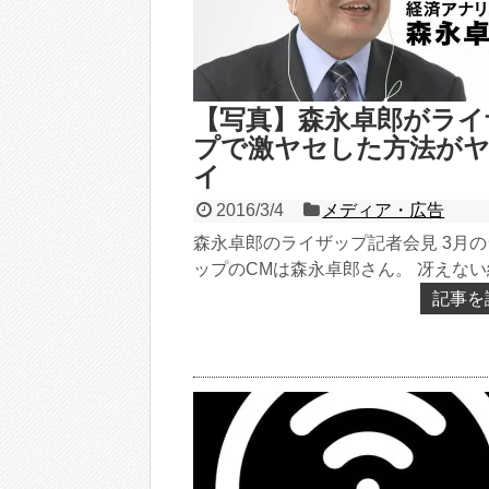
【写真】森永卓郎がライ
プで激ヤセした方法が
イ
2016/3/4
メディア・広告
森永卓郎のライザップ記者会見 3月
ップのCMは森永卓郎さん。 冴えな
論家、口調はまろやかだけど目が死
記事を
...