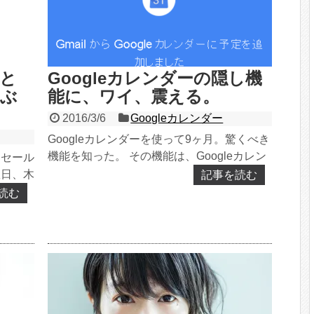
と
Googleカレンダーの隠し機
学ぶ
能に、ワイ、震える。
2016/3/6
Googleカレンダー
Googleカレンダーを使って9ヶ月。驚くべき
機能を知った。 その機能は、Googleカレン
たセール
ダーの「Gmailから予定を作成」という機...
曜日、木
記事を読む
融や政治
読む