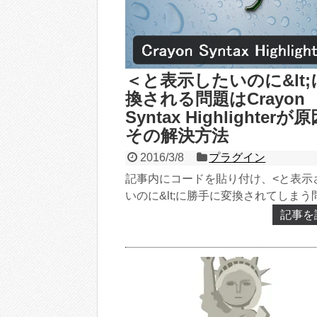
＜と表示したいのに&lt;
換される問題はCrayon
Syntax Highlighterが
その解決方法
2016/3/8
プラグイン
記事内にコードを貼り付け、<と表示
いのに&lt;に勝手に変換されてしまう
直面したのでその解決策。 <と&a...
記事を