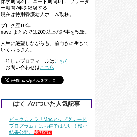
休学期間2年、ニート期間1年、フリータ
ー期間2年を経験する。
現在は特別養護老人ホーム勤務。
ブログ歴10年。
naverまとめでは200以上の記事を執筆。
人生に絶望しながらも、前向きに生きて
いくおっさん。
→詳しいプロフィールは
こちら
→お問い合わせは
こちら
はてブのついた人気記事
ビックカメラ「Macアップグレード
プログラム」はお得ではない！検証
結果公開。
10users