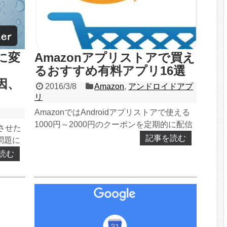
に変
Amazonアプリストアで買え
るおすすめ有料アプリ16選
原因、
2016/3/8
Amazon
,
アンドロイドアプ
リ
AmazonではAndroidアプリストアで使える
1000円～2000円のクーポンを定期的に配信
させた
しています。 僕自身、3度目？となるク...
記事を読む
問題に
読む