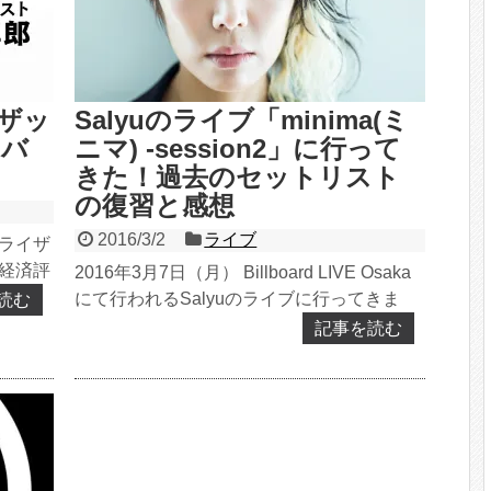
ザッ
Salyuのライブ「minima(ミ
ヤバ
ニマ) -session2」に行って
きた！過去のセットリスト
の復習と感想
2016/3/2
ライブ
のライザ
い経済評
2016年3月7日（月） Billboard LIVE Osaka
んでる。
にて行われるSalyuのライブに行ってきま
読む
す。立見席なので、相当環境は悪い...
記事を読む