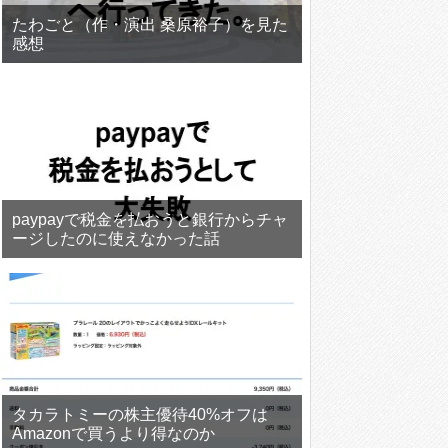
たわごと（作・演出 桑原裕子）を見た
感想
paypayで税金を払おうと銀行からチャ
ージしたのに使えなかった話
タカラトミーの株主優待40%オフは
Amazonで買うより得なのか