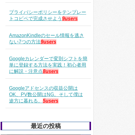
プライバシーポリシーをテンプレー
トコピペで完成させよう
9users
AmazonKindleのセール情報を逃さ
ない7つの方法
9users
Googleカレンダーで変則シフトを簡
単に登録する方法を実践！初心者用
に解説・注意点
8users
Googleアドセンスの収益公開は
OK、PV数公開はNG。そして僕は
途方に暮れる。
5users
最近の投稿