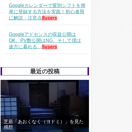
Googleカレンダーで変則シフトを簡
単に登録する方法を実践！初心者用
に解説・注意点
8users
Googleアドセンスの収益公開は
OK、PV数公開はNG。そして僕は
途方に暮れる。
5users
最近の投稿
芝居「あおくなく（ヨドミ）」を見た
感想