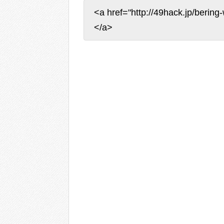
<a href="http://49hack.jp/be
</a>