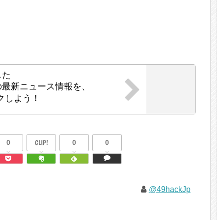
した
の最新ニュース情報を、
クしよう！
0
CLIP!
0
0
@49hackJp