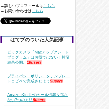
→詳しいプロフィールは
こちら
→お問い合わせは
こちら
はてブのついた人気記事
ビックカメラ「Macアップグレード
プログラム」はお得ではない！検証
結果公開。
10users
プライバシーポリシーをテンプレー
トコピペで完成させよう
9users
AmazonKindleのセール情報を逃さ
ない7つの方法
9users