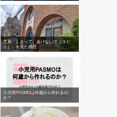
芝居「しまって、あけないで（ヨド
ミ）」を見た感想
小児用PASMOは何歳から作れるの
か？