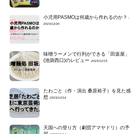
小児用PASMOは何歳から作れるのか？
‐
2023/12/20
味噌ラーメンで行列ができる「田坂屋」
(池袋西口)のレビュー
‐2023/12/15
たわごと（作・演出 桑原裕子）を見た感
想
‐2023/12/14
天国への登り方（劇団アマヤドリ）の予
習