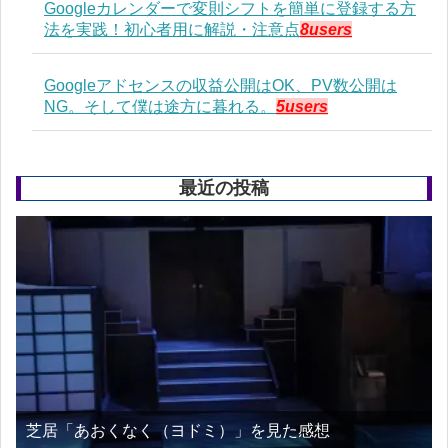
Googleカレンダーで変則シフトを簡単に登録する方
法を実践！初心者用に解説・注意点
8users
Googleアドセンスの収益公開はOK、PV数公開は
NG。そして僕は途方に暮れる。
5users
最近の投稿
芝居「あおくなく（ヨドミ）」を見た感想