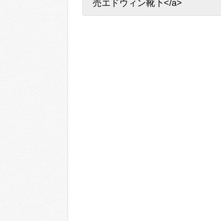
売エドウィン靴下</a>