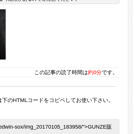
この記事の読了時間は
約0分
です。
下のHTMLコードをコピペしてお使い下さい。
nze-edwin-sox/img_20170105_183958/">GUNZE販