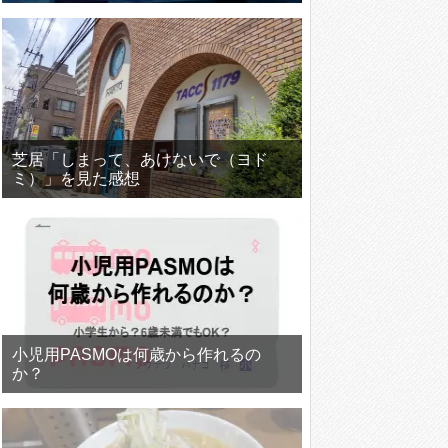
芝居「しまって、あけないで（ヨド
ミ）」を見た感想
小児用PASMOは何歳から作れるの
か？