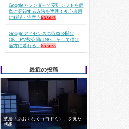
Googleカレンダーで変則シフトを簡
単に登録する方法を実践！初心者用
に解説・注意点
8users
Googleアドセンスの収益公開は
OK、PV数公開はNG。そして僕は
途方に暮れる。
5users
最近の投稿
芝居「あおくなく（ヨドミ）」を見た
感想