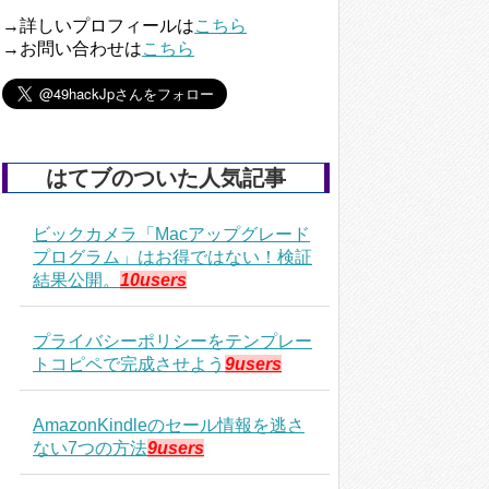
→詳しいプロフィールは
こちら
→お問い合わせは
こちら
はてブのついた人気記事
ビックカメラ「Macアップグレード
プログラム」はお得ではない！検証
結果公開。
10users
プライバシーポリシーをテンプレー
トコピペで完成させよう
9users
AmazonKindleのセール情報を逃さ
ない7つの方法
9users