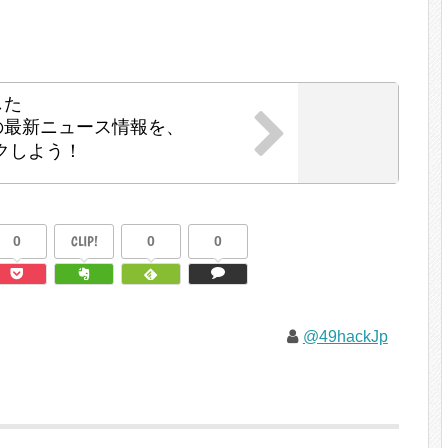
した
の最新ニュース情報を、
クしよう！
0
CLIP!
0
0
@49hackJp