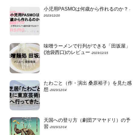
小児用PASMOは何歳から作れるのか？
‐
2023/12/20
味噌ラーメンで行列ができる「田坂屋」
(池袋西口)のレビュー
‐2023/12/15
たわごと（作・演出 桑原裕子）を見た感
想
‐2023/12/14
天国への登り方（劇団アマヤドリ）の予
習
‐2023/12/14