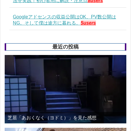
法を実践！初心者用に解説・注意点
8users
Googleアドセンスの収益公開はOK、PV数公開は
NG。そして僕は途方に暮れる。
5users
最近の投稿
芝居「あおくなく（ヨドミ）」を見た感想