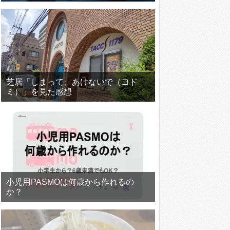
芝居「しまって、あけないで（ヨド
ミ）」を見た感想
小児用PASMOは何歳から作れるの
か？