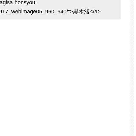
inagisa-honsyou-
140917_webimage05_960_640/">黒木渚</a>