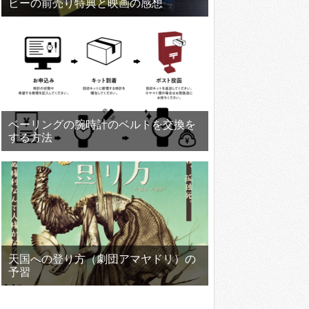
ビーの前売り特典と映画の感想
ベーリングの腕時計のベルトを交換を
する方法
天国への登り方（劇団アマヤドリ）の
予習