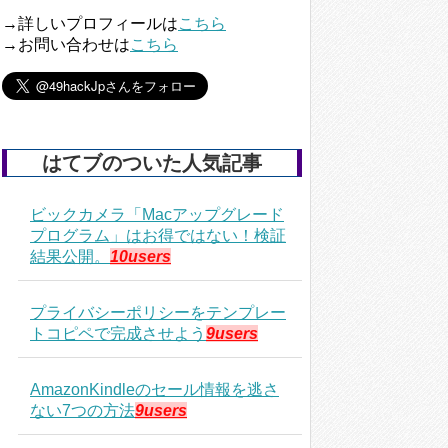
→詳しいプロフィールは
こちら
→お問い合わせは
こちら
はてブのついた人気記事
ビックカメラ「Macアップグレード
プログラム」はお得ではない！検証
結果公開。
10users
プライバシーポリシーをテンプレー
トコピペで完成させよう
9users
AmazonKindleのセール情報を逃さ
ない7つの方法
9users