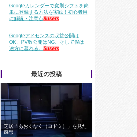
Googleカレンダーで変則シフトを簡
単に登録する方法を実践！初心者用
に解説・注意点
8users
Googleアドセンスの収益公開は
OK、PV数公開はNG。そして僕は
途方に暮れる。
5users
最近の投稿
芝居「あおくなく（ヨドミ）」を見た
感想