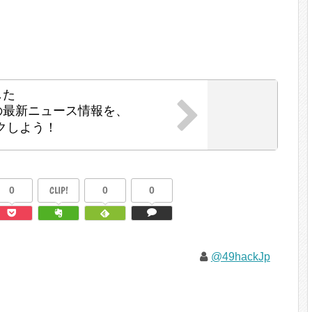
した
の最新ニュース情報を、
クしよう！
0
CLIP!
0
0
@49hackJp