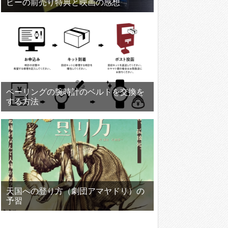
ビーの前売り特典と映画の感想
ベーリングの腕時計のベルトを交換を
する方法
天国への登り方（劇団アマヤドリ）の
予習