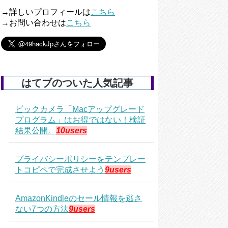
→詳しいプロフィールは
こちら
→お問い合わせは
こちら
はてブのついた人気記事
ビックカメラ「Macアップグレード
プログラム」はお得ではない！検証
結果公開。
10users
プライバシーポリシーをテンプレー
トコピペで完成させよう
9users
AmazonKindleのセール情報を逃さ
ない7つの方法
9users