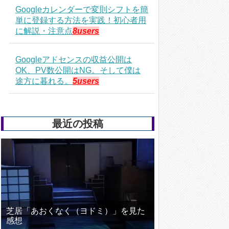
Googleカレンダーで変則シフトを簡
単に登録する方法を実践！初心者用
に解説・注意点
8users
Googleアドセンスの収益公開は
OK、PV数公開はNG。そして僕は
途方に暮れる。
5users
最近の投稿
芝居「あおくなく（ヨドミ）」を見た
感想