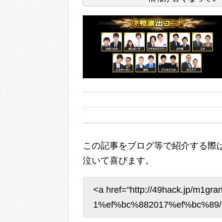
この記事をブログ等で紹介する際は
泣いて喜びます。
<a href="http://49hack.jp/m1gran
1%ef%bc%882017%ef%bc%89/