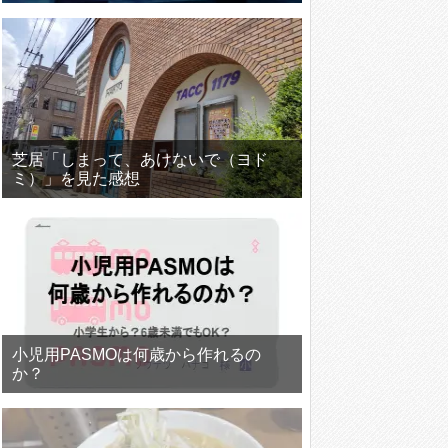
芝居「しまって、あけないで（ヨド
ミ）」を見た感想
小児用PASMOは何歳から作れるの
か？