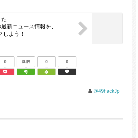
した
の最新ニュース情報を、
クしよう！
0
CLIP!
0
0
@49hackJp