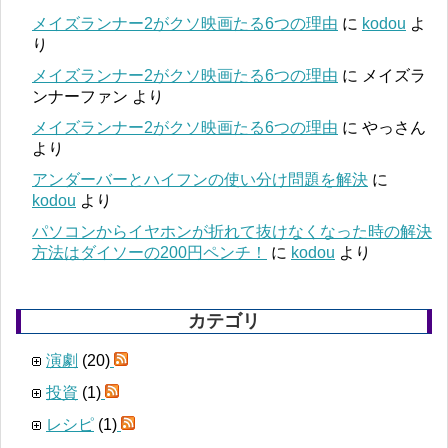
メイズランナー2がクソ映画たる6つの理由
に
kodou
よ
り
メイズランナー2がクソ映画たる6つの理由
に
メイズラ
ンナーファン
より
メイズランナー2がクソ映画たる6つの理由
に
やっさん
より
アンダーバーとハイフンの使い分け問題を解決
に
kodou
より
パソコンからイヤホンが折れて抜けなくなった時の解決
方法はダイソーの200円ペンチ！
に
kodou
より
カテゴリ
演劇
(20)
投資
(1)
レシピ
(1)