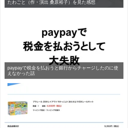
たわごと（作・演出 桑原裕子）を見た感想
paypayで税金を払おうと銀行からチャージしたのに使
えなかった話