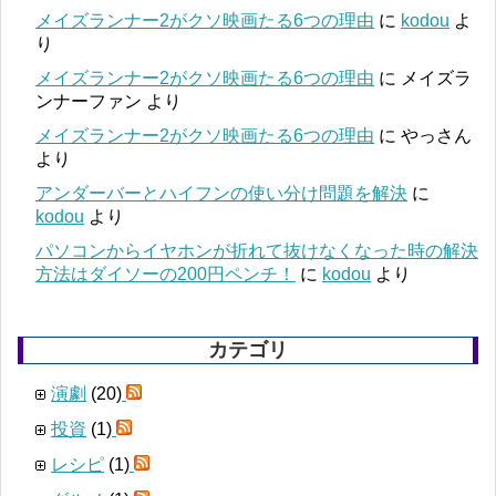
メイズランナー2がクソ映画たる6つの理由
に
kodou
よ
り
メイズランナー2がクソ映画たる6つの理由
に
メイズラ
ンナーファン
より
メイズランナー2がクソ映画たる6つの理由
に
やっさん
より
アンダーバーとハイフンの使い分け問題を解決
に
kodou
より
パソコンからイヤホンが折れて抜けなくなった時の解決
方法はダイソーの200円ペンチ！
に
kodou
より
カテゴリ
演劇
(20)
投資
(1)
レシピ
(1)