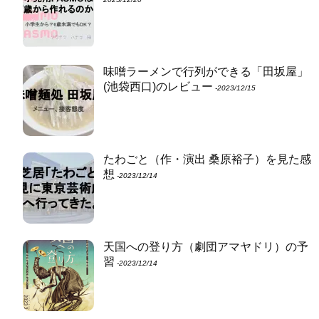
味噌ラーメンで行列ができる「田坂屋」
(池袋西口)のレビュー
‐2023/12/15
たわごと（作・演出 桑原裕子）を見た感
想
‐2023/12/14
天国への登り方（劇団アマヤドリ）の予
習
‐2023/12/14