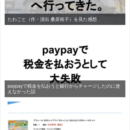
たわごと（作・演出 桑原裕子）を見た感想
paypayで税金を払おうと銀行からチャージしたのに使
えなかった話