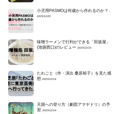
小児用PASMOは何歳から作れるのか？
‐
2023/12/20
味噌ラーメンで行列ができる「田坂屋」
(池袋西口)のレビュー
‐2023/12/15
たわごと（作・演出 桑原裕子）を見た感
想
‐2023/12/14
天国への登り方（劇団アマヤドリ）の予
習
‐2023/12/14