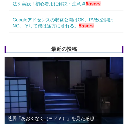
法を実践！初心者用に解説・注意点
8users
Googleアドセンスの収益公開はOK、PV数公開は
NG。そして僕は途方に暮れる。
5users
最近の投稿
芝居「あおくなく（ヨドミ）」を見た感想