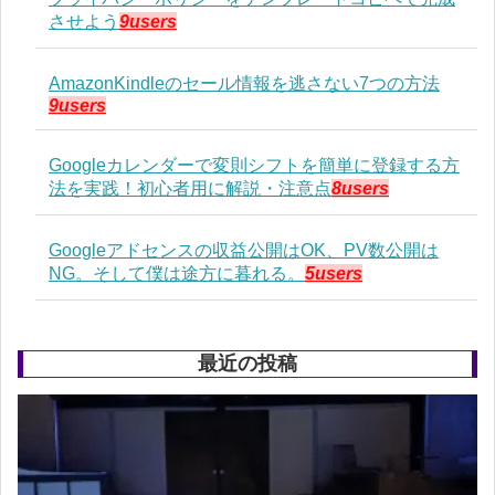
させよう
9users
AmazonKindleのセール情報を逃さない7つの方法
9users
Googleカレンダーで変則シフトを簡単に登録する方
法を実践！初心者用に解説・注意点
8users
Googleアドセンスの収益公開はOK、PV数公開は
NG。そして僕は途方に暮れる。
5users
最近の投稿