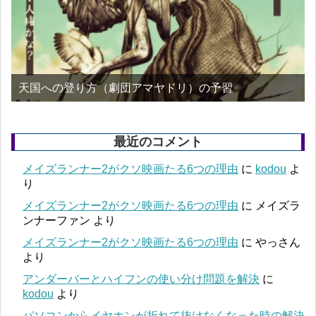
天国への登り方（劇団アマヤドリ）の予習
最近のコメント
メイズランナー2がクソ映画たる6つの理由
に
kodou
よ
り
メイズランナー2がクソ映画たる6つの理由
に
メイズラ
ンナーファン
より
メイズランナー2がクソ映画たる6つの理由
に
やっさん
より
アンダーバーとハイフンの使い分け問題を解決
に
kodou
より
パソコンからイヤホンが折れて抜けなくなった時の解決