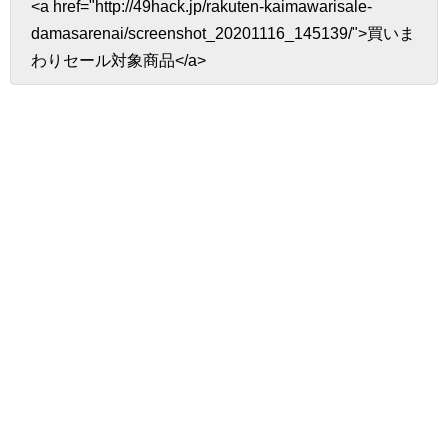
<a href="http://49hack.jp/rakuten-kaimawarisale-
damasarenai/screenshot_20201116_145139/">買いま
わりセール対象商品</a>