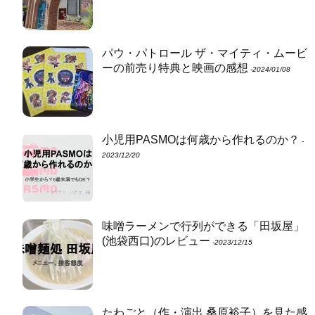
パウ・パトロール ザ・マイティ・ムービ
ーの前売り特典と映画の感想
‐2024/01/08
小児用PASMOは何歳から作れるのか？
‐
2023/12/20
味噌ラーメンで行列ができる「田坂屋」
(池袋西口)のレビュー
‐2023/12/15
たわごと（作・演出 桑原裕子）を見た感