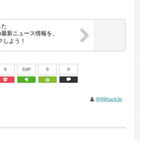
した
の最新ニュース情報を、
クしよう！
0
CLIP!
0
0
@49hackJp