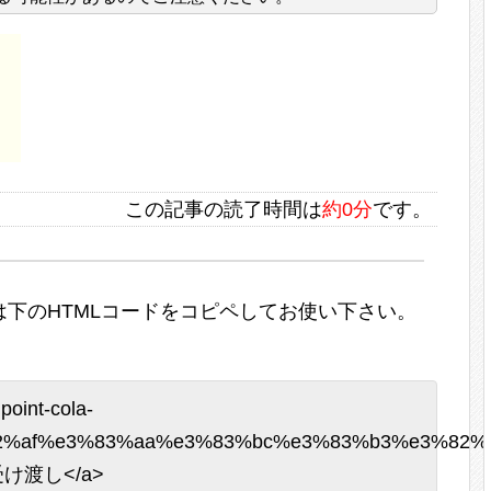
この記事の読了時間は
約0分
です。
下のHTMLコードをコピペしてお使い下さい。
point-cola-
82%af%e3%83%aa%e3%83%bc%e3%83%b3%e3%82%
の受け渡し</a>