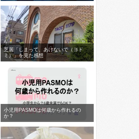
芝居「しまって、あけないで（ヨド
ミ）」を見た感想
小児用PASMOは何歳から作れるの
か？