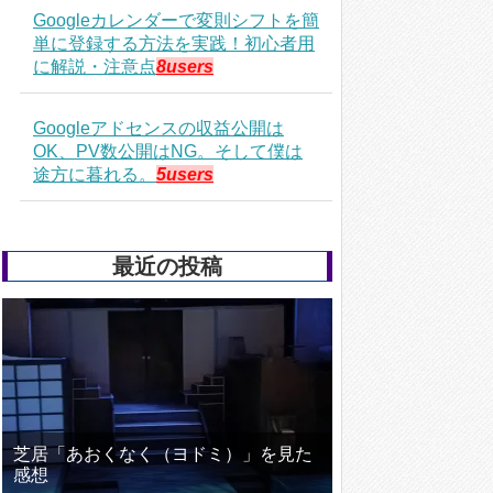
Googleカレンダーで変則シフトを簡
単に登録する方法を実践！初心者用
に解説・注意点
8users
Googleアドセンスの収益公開は
OK、PV数公開はNG。そして僕は
途方に暮れる。
5users
最近の投稿
芝居「あおくなく（ヨドミ）」を見た
感想