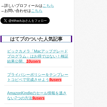
→詳しいプロフィールは
こちら
→お問い合わせは
こちら
はてブのついた人気記事
ビックカメラ「Macアップグレード
プログラム」はお得ではない！検証
結果公開。
10users
プライバシーポリシーをテンプレー
トコピペで完成させよう
9users
AmazonKindleのセール情報を逃さ
ない7つの方法
9users