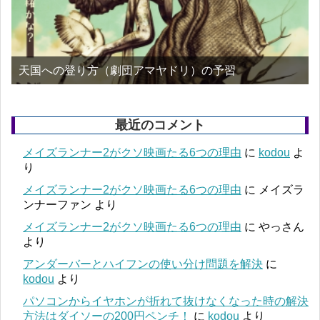
天国への登り方（劇団アマヤドリ）の予習
最近のコメント
メイズランナー2がクソ映画たる6つの理由
に
kodou
よ
り
メイズランナー2がクソ映画たる6つの理由
に
メイズラ
ンナーファン
より
メイズランナー2がクソ映画たる6つの理由
に
やっさん
より
アンダーバーとハイフンの使い分け問題を解決
に
kodou
より
パソコンからイヤホンが折れて抜けなくなった時の解決
方法はダイソーの200円ペンチ！
に
kodou
より