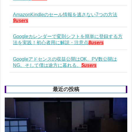
AmazonKindleのセール情報を逃さない7つの方法
9users
Googleカレンダーで変則シフトを簡単に登録する方
法を実践！初心者用に解説・注意点
8users
Googleアドセンスの収益公開はOK、PV数公開は
NG。そして僕は途方に暮れる。
5users
最近の投稿