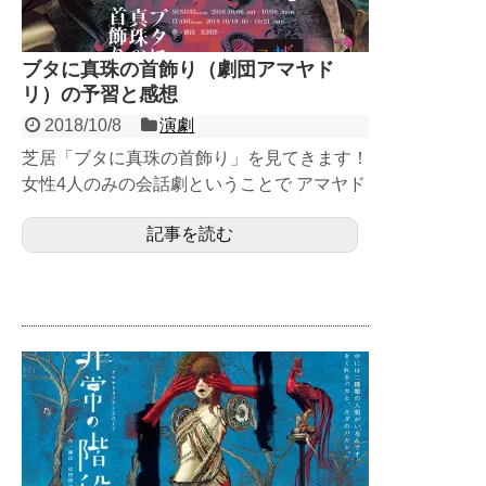
ブタに真珠の首飾り（劇団アマヤド
リ）の予習と感想
2018/10/8
演劇
芝居「ブタに真珠の首飾り」を見てきます！
女性4人のみの会話劇ということで アマヤド
リじゃなかったら地雷臭がプンプンしま...
記事を読む