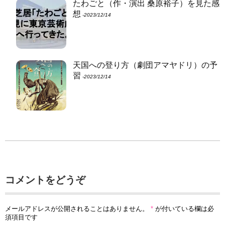
たわごと（作・演出 桑原裕子）を見た感
想
‐2023/12/14
天国への登り方（劇団アマヤドリ）の予
習
‐2023/12/14
コメントをどうぞ
メールアドレスが公開されることはありません。
*
が付いている欄は必
須項目です