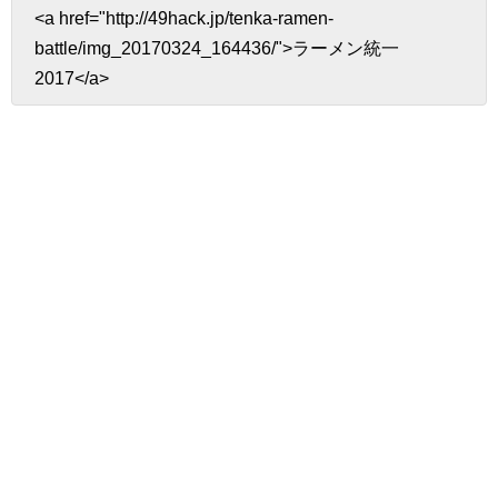
<a href="http://49hack.jp/tenka-ramen-
battle/img_20170324_164436/">ラーメン統一
2017</a>