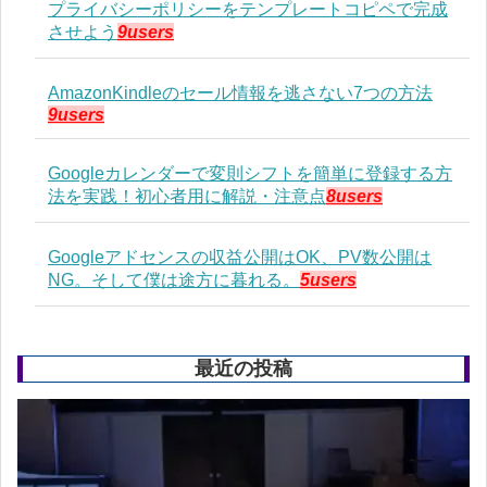
プライバシーポリシーをテンプレートコピペで完成
させよう
9users
AmazonKindleのセール情報を逃さない7つの方法
9users
Googleカレンダーで変則シフトを簡単に登録する方
法を実践！初心者用に解説・注意点
8users
Googleアドセンスの収益公開はOK、PV数公開は
NG。そして僕は途方に暮れる。
5users
最近の投稿