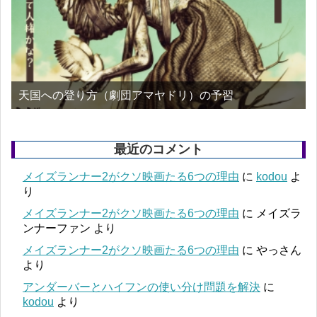
天国への登り方（劇団アマヤドリ）の予習
最近のコメント
メイズランナー2がクソ映画たる6つの理由
に
kodou
よ
り
メイズランナー2がクソ映画たる6つの理由
に
メイズラ
ンナーファン
より
メイズランナー2がクソ映画たる6つの理由
に
やっさん
より
アンダーバーとハイフンの使い分け問題を解決
に
kodou
より