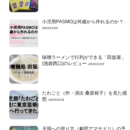
小児用PASMOは何歳から作れるのか？
‐
2023/12/20
味噌ラーメンで行列ができる「田坂屋」
(池袋西口)のレビュー
‐2023/12/15
たわごと（作・演出 桑原裕子）を見た感
想
‐2023/12/14
天国への登り方（劇団アマヤドリ）の予