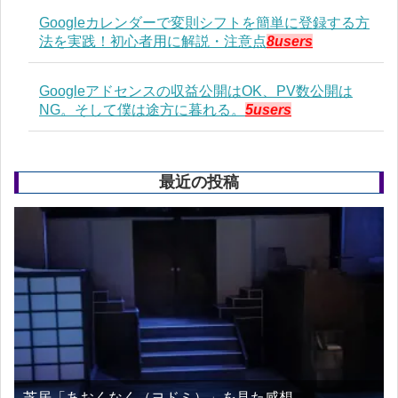
Googleカレンダーで変則シフトを簡単に登録する方
法を実践！初心者用に解説・注意点
8users
Googleアドセンスの収益公開はOK、PV数公開は
NG。そして僕は途方に暮れる。
5users
最近の投稿
芝居「あおくなく（ヨドミ）」を見た感想