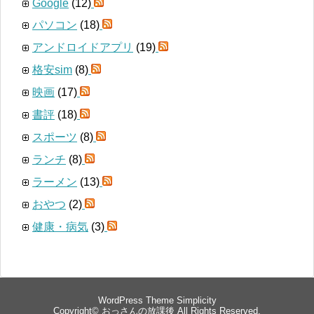
Google
(12)
パソコン
(18)
アンドロイドアプリ
(19)
格安sim
(8)
映画
(17)
書評
(18)
スポーツ
(8)
ランチ
(8)
ラーメン
(13)
おやつ
(2)
健康・病気
(3)
WordPress Theme
Simplicity
Copyright©
おっさんの放課後
All Rights Reserved.