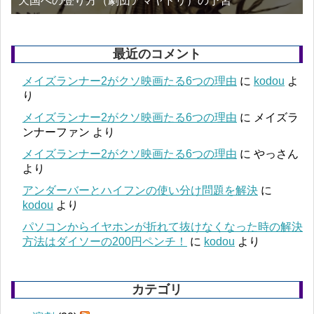
天国への登り方（劇団アマヤドリ）の予習
最近のコメント
メイズランナー2がクソ映画たる6つの理由
に
kodou
よ
り
メイズランナー2がクソ映画たる6つの理由
に
メイズラ
ンナーファン
より
メイズランナー2がクソ映画たる6つの理由
に
やっさん
より
アンダーバーとハイフンの使い分け問題を解決
に
kodou
より
パソコンからイヤホンが折れて抜けなくなった時の解決
方法はダイソーの200円ペンチ！
に
kodou
より
カテゴリ