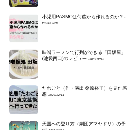
小児用PASMOは何歳から作れるのか？
‐
2023/12/20
味噌ラーメンで行列ができる「田坂屋」
(池袋西口)のレビュー
‐2023/12/15
たわごと（作・演出 桑原裕子）を見た感
想
‐2023/12/14
天国への登り方（劇団アマヤドリ）の予
習