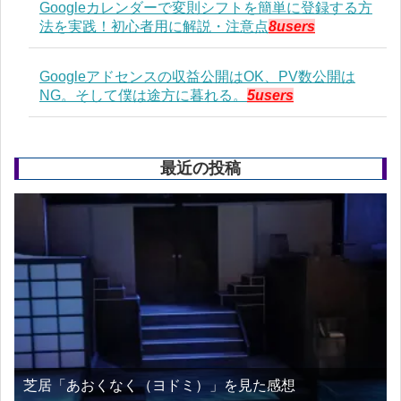
Googleカレンダーで変則シフトを簡単に登録する方
法を実践！初心者用に解説・注意点
8users
Googleアドセンスの収益公開はOK、PV数公開は
NG。そして僕は途方に暮れる。
5users
最近の投稿
芝居「あおくなく（ヨドミ）」を見た感想