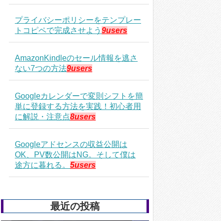
プライバシーポリシーをテンプレー
トコピペで完成させよう
9users
AmazonKindleのセール情報を逃さ
ない7つの方法
9users
Googleカレンダーで変則シフトを簡
単に登録する方法を実践！初心者用
に解説・注意点
8users
Googleアドセンスの収益公開は
OK、PV数公開はNG。そして僕は
途方に暮れる。
5users
最近の投稿