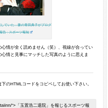
院していた…妻の青田典子がブログ
報告 : スポーツ報知
の心情が全く読めません（笑）、視線が合ってい
の心情と見事にマッチした写真のように思えま
下のHTMLコードをコピペしてお使い下さい。
p/tamaki-taiinn/">「玉置浩二退院」を報じるスポーツ報