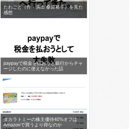
たわごと（作・演出 桑原裕子）を見た
感想
paypayで税金を払おうと銀行からチャ
ージしたのに使えなかった話
タカラトミーの株主優待40%オフは
Amazonで買うより得なのか