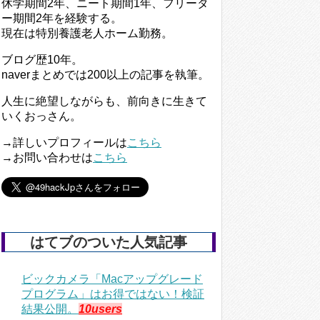
休学期間2年、ニート期間1年、フリータ
ー期間2年を経験する。
現在は特別養護老人ホーム勤務。
ブログ歴10年。
naverまとめでは200以上の記事を執筆。
人生に絶望しながらも、前向きに生きて
いくおっさん。
→詳しいプロフィールは
こちら
→お問い合わせは
こちら
はてブのついた人気記事
ビックカメラ「Macアップグレード
プログラム」はお得ではない！検証
結果公開。
10users