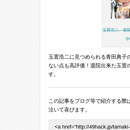
玉置浩二、退
で
玉置浩二に見つめられる青田典子
ない点も高評価！退院出来た玉置
す。
この記事をブログ等で紹介する際は
泣いて喜びます。
<a href="http://49hack.j