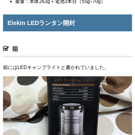
重量：本体263g＋電池3本分（55g~70g）
Elekin LEDランタン開封
箱
箱にはLEDキャンプライトと書かれていました。