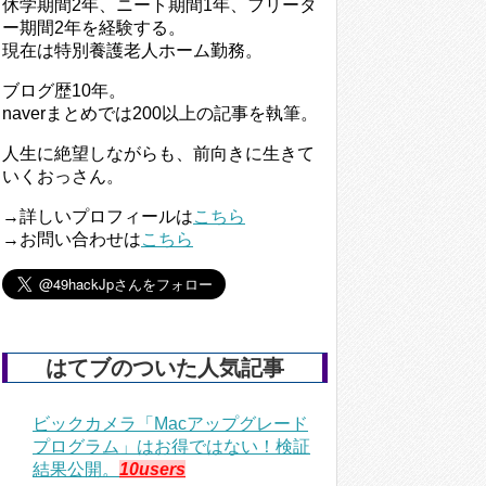
休学期間2年、ニート期間1年、フリータ
ー期間2年を経験する。
現在は特別養護老人ホーム勤務。
ブログ歴10年。
naverまとめでは200以上の記事を執筆。
人生に絶望しながらも、前向きに生きて
いくおっさん。
→詳しいプロフィールは
こちら
→お問い合わせは
こちら
はてブのついた人気記事
ビックカメラ「Macアップグレード
プログラム」はお得ではない！検証
結果公開。
10users