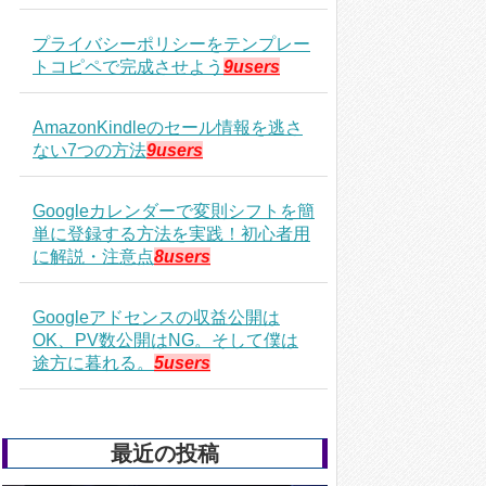
プライバシーポリシーをテンプレー
トコピペで完成させよう
9users
AmazonKindleのセール情報を逃さ
ない7つの方法
9users
Googleカレンダーで変則シフトを簡
単に登録する方法を実践！初心者用
に解説・注意点
8users
Googleアドセンスの収益公開は
OK、PV数公開はNG。そして僕は
途方に暮れる。
5users
最近の投稿