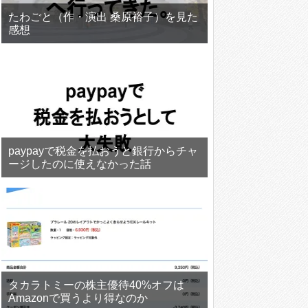
たわごと（作・演出 桑原裕子）を見た
感想
paypayで税金を払おうと銀行からチャ
ージしたのに使えなかった話
タカラトミーの株主優待40%オフは
Amazonで買うより得なのか