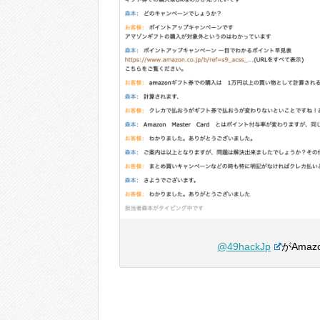
@49hackJp
がAma