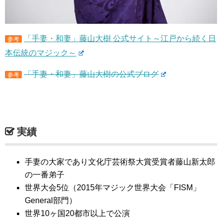
「手妻・和妻」藤山大樹 公式サイト～江戸から続く日
参考
本伝統のマジック～
「手妻・和妻」藤山大樹の公式ブログ
参考
実績
手妻の大家であり文化庁芸術祭大賞受賞者藤山新太郎
の一番弟子
世界大会5位（2015年マジック世界大会「FISM」
General部門）
世界10ヶ国20都市以上で公演