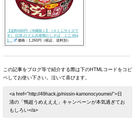
【送料490円（沖縄除く】（※ミニサイズで
す） 日清 の どん兵衛鴨だしそば ミニ 46g
1…
価格：1,260円（税込、送料別）
この記事をブログ等で紹介する際は下のHTMLコードをコピ
ペしてお使い下さい。
泣いて喜びます。
<a href="http://49hack.jp/nissin-kamonocyoumei/">日
清の「鴨超うめえええ」キャンペーンが本気過ぎてお
もしろい</a>