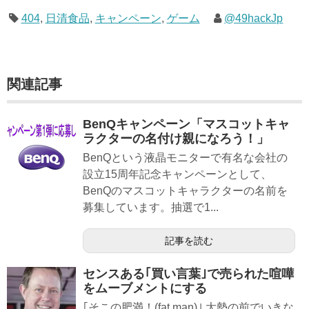
404
,
日清食品
,
キャンペーン
,
ゲーム
@49hackJp
関連記事
BenQキャンペーン「マスコットキャ
ラクターの名付け親になろう！」
BenQという液晶モニターで有名な会社の
設立15周年記念キャンペーンとして、
BenQのマスコットキャラクターの名前を
募集しています。抽選で1...
記事を読む
センスある｢買い言葉｣で売られた喧嘩
をムーブメントにする
｢そこの肥満！(fat man)｣ 大勢の前でいきな