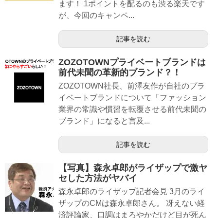
ます！ 1ポイントを配るのも渋る楽天です
が、今回のキャンペ...
記事を読む
ZOZOTOWNプライベートブランドは
前代未聞の革新的ブランド？！
ZOZOTOWN社長、前澤友作が自社のプラ
イベートブランドについて「ファッション
業界の常識や慣習を転覆させる前代未聞の
ブランド」になると言及...
記事を読む
【写真】森永卓郎がライザップで激ヤ
セした方法がヤバイ
森永卓郎のライザップ記者会見 3月のライ
ザップのCMは森永卓郎さん。 冴えない経
済評論家、口調はまろやかだけど目が死ん