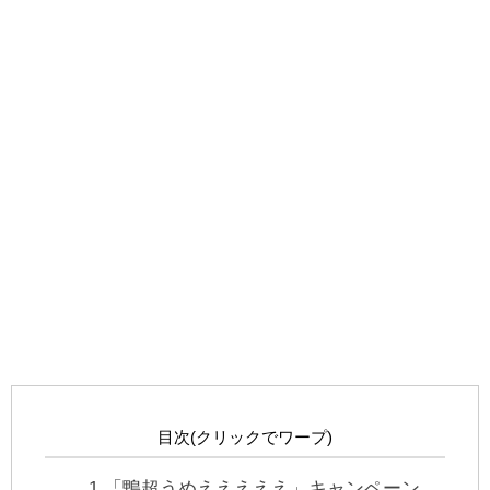
目次(クリックでワープ)
1
「鴨超うめえええええ」キャンペーン