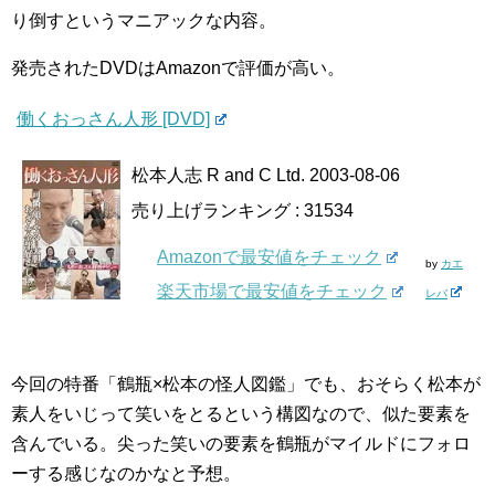
り倒すというマニアックな内容。
発売されたDVDはAmazonで評価が高い。
働くおっさん人形 [DVD]
松本人志 R and C Ltd. 2003-08-06
売り上げランキング : 31534
Amazonで最安値をチェック
by
カエ
楽天市場で最安値をチェック
レバ
今回の特番「鶴瓶×松本の怪人図鑑」でも、おそらく松本が
素人をいじって笑いをとるという構図なので、似た要素を
含んでいる。尖った笑いの要素を鶴瓶がマイルドにフォロ
ーする感じなのかなと予想。