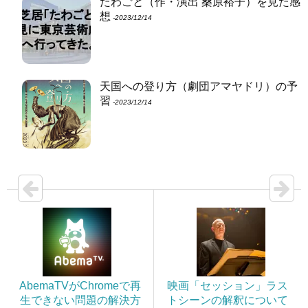
たわごと（作・演出 桑原裕子）を見た感
想
‐2023/12/14
天国への登り方（劇団アマヤドリ）の予
習
‐2023/12/14
AbemaTVがChromeで再
映画「セッション」ラス
生できない問題の解決方
トシーンの解釈について