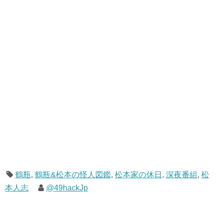
鶴瓶
,
鶴瓶&松本の怪人図鑑
,
松本家の休日
,
深夜番組
,
松
本人志
@49hackJp