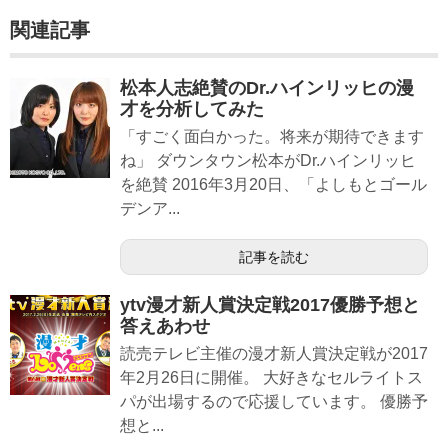
関連記事
松本人志絶賛のDr.ハインリッヒの漫
才を分析してみた
「すごく面白かった。将来が期待できます
ね」 ダウンタウン松本がDr.ハインリッヒ
を絶賛 2016年3月20日、「よしもとゴール
デンア...
記事を読む
ytv漫才新人賞決定戦2017優勝予想と
答えあわせ
読売テレビ主催の漫才新人賞決定戦が2017
年2月26日に開催。 大好きなセルライトス
パが出場するので応援しています。 優勝予
想と...