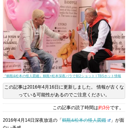
『鶴瓶&松本の怪人図鑑』鶴瓶×松本深夜バラで初2ショット | TBSホット情報
この記事は
2016年4月16日
に更新しました。
情報が古くな
っている可能性があるのでご注意ください。
この記事の読了時間は
約3分
です。
2016年4月14日深夜放送の「
鶴瓶&松本の怪人図鑑
」が面
白い予感。